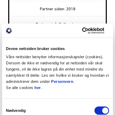
Partner siden: 2018
Partnernivå: Gullpartner
Bransje: Eiendomsutvikling
Denne nettsiden bruker cookies
Besøkadresse:
Bassengbakken 4, 7042 Trondheim
Våre nettsider benytter informasjonskapsler (cookies).
Dersom de ikke er nødvendig for at nettsiden vår skal
fungere, vil de ikke lagres på din enhet med mindre du
samtykker til dette. Les om hvilke vi bruker og hvordan vi
Postadresse: Postboks 8884, 7481 Trondheim
administrerer dem under
Personvern
.
Se alle cookies
her
.
Webadresse:
https://www.overvik.no/
Samtykkevalg
Telefon: +47 900 41 041
Nødvendig