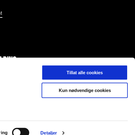
t
LDING
Tillat alle cookies
Kun nødvendige cookies
ost@ranheimfotball.no
ring
Detaljer