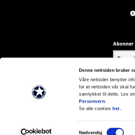
Abonner 
Denne nettsiden bruker c
Våre nettsider benytter i
for at nettsiden vår skal f
samtykker til dette. Les o
Våre foto er tatt av R
Personvern
.
Se alle cookies
her
.
Samtykkevalg
Nødvendig