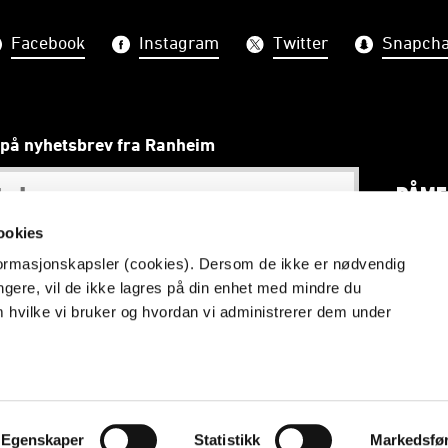
Facebook
Instagram
Twitter
Snapcha
på nyhetsbrev fra Ranheim
PÅME
ookies
nformasjonskapsler (cookies). Dersom de ikke er nødvendig
ungere, vil de ikke lagres på din enhet med mindre du
Lidenskap, utvikling og fellesskap - Vi realiserer drømmer
m hvilke vi bruker og hvordan vi administrerer dem under
anheim Fotball. Ved bruk av foto vennligst ta kontakt med
p
Vilkår og betingelser
Personvern
Egenskaper
Statistikk
Markedsfø