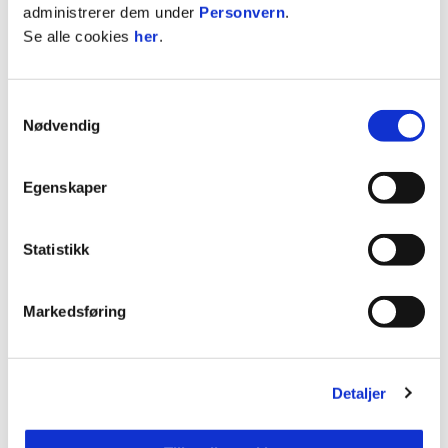
administrerer dem under
Personvern
.
Se alle cookies
her
.
Besøkadresse:
Tungaveien 28, 7047 Trondheim
Postadresse: Tungaveien 28, 7047 Trondheim
Samtykkevalg
Nødvendig
Webadresse:
http://www.berendsen.no
Egenskaper
Telefon: 93866000
Statistikk
Markedsføring
Facebook
Detaljer