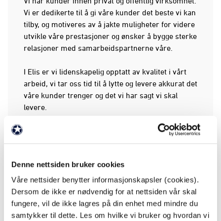
Vi har kunder innen privat og offentlig virksomhet.
Vi er dedikerte til å gi våre kunder det beste vi kan
tilby, og motiveres av å jakte muligheter for videre
utvikle våre prestasjoner og ønsker å bygge sterke
relasjoner med samarbeidspartnerne våre.
I Elis er vi lidenskapelig opptatt av kvalitet i vårt
arbeid, vi tar oss tid til å lytte og levere akkurat det
våre kunder trenger og det vi har sagt vi skal
levere.
Vi har ca 400 ansatte som jobber hardt for å gi
våre kunder utmerket service i alle ledd.
Denne nettsiden bruker cookies
Våre nettsider benytter informasjonskapsler (cookies).
FAKTA
Dersom de ikke er nødvendig for at nettsiden vår skal
fungere, vil de ikke lagres på din enhet med mindre du
Partnernivå: Bronsepartner
samtykker til dette. Les om hvilke vi bruker og hvordan vi