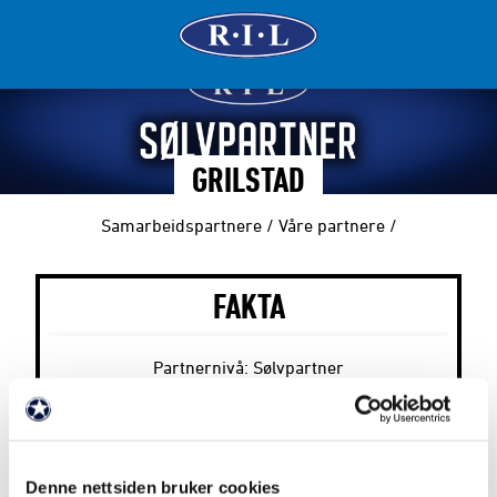
GRILSTAD
Samarbeidspartnere
/
Våre partnere
/
FAKTA
Partnernivå: Sølvpartner
Webadresse:
https://www.grilstad.no/
Denne nettsiden bruker cookies