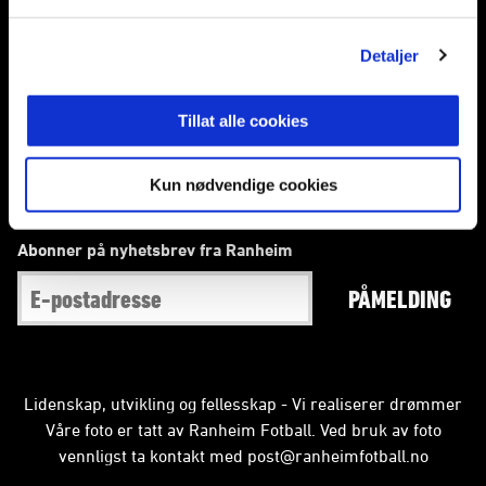
E-post
:
post@ranheimfotball.no
Kontakt oss
Detaljer
Facebook
Instagram
Twitter
Tillat alle cookies
Snapchat
Kun nødvendige cookies
Abonner på nyhetsbrev fra Ranheim
PÅMELDING
Lidenskap, utvikling og fellesskap - Vi realiserer drømmer
Våre foto er tatt av Ranheim Fotball. Ved bruk av foto
vennligst ta kontakt med
post@ranheimfotball.no