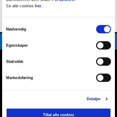
Se alle cookies
her
.
Samtykkevalg
Nødvendig
Egenskaper
E-post
:
post@ranheimfotball.no
Kontakt oss
Statistikk
Markedsføring
Facebook
Instagram
Twitter
Snapchat
Detaljer
Abonner på nyhetsbrev fra Ranheim
Tillat alle cookies