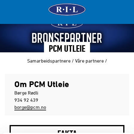
PCM UTLEIE
Samarbeidspartnere
/
Våre partnere
/
Om PCM Utleie
Børge Rødli
934 92 439
borge@pcm.no