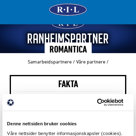
ROMANTICA
Samarbeidspartnere
/
Våre partnere
/
FAKTA
Partnernivå: Ranheimspartner
Webadresse:
http://romantica.no/
Denne nettsiden bruker cookies
Våre nettsider benytter informasjonskapsler (cookies).