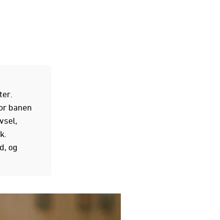
ter.
for banen
vsel,
k.
d, og