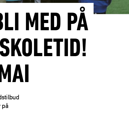
LI MED PÅ
SKOLETID!
MAI
dstilbud
r på