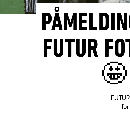
PÅMELDIN
FUTUR FO
🤩
FUTUR F
for