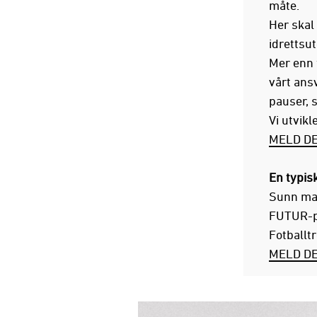
måte.
Her skal
idrettsut
Mer enn f
vårt ansv
pauser, 
Vi utvikl
MELD DE
En typis
Sunn mat
FUTUR-pa
Fotballt
MELD DE