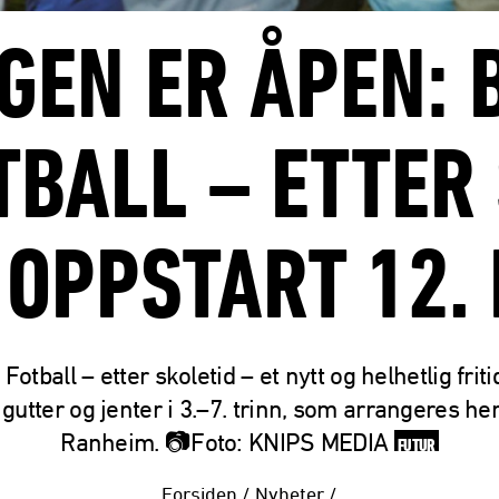
GEN ER ÅPEN: B
TBALL – ETTER 
 OPPSTART 12. 
otball – etter skoletid – et nytt og helhetlig friti
 gutter og jenter i 3.–7. trinn, som arrangeres he
Ranheim. 📷Foto: KNIPS MEDIA
FUTUR
Forsiden
/
Nyheter
/