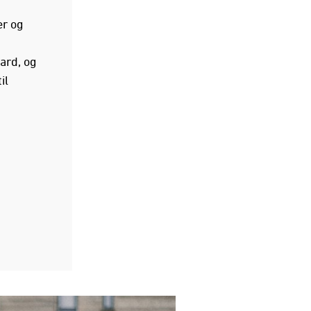
er og
dard, og
il