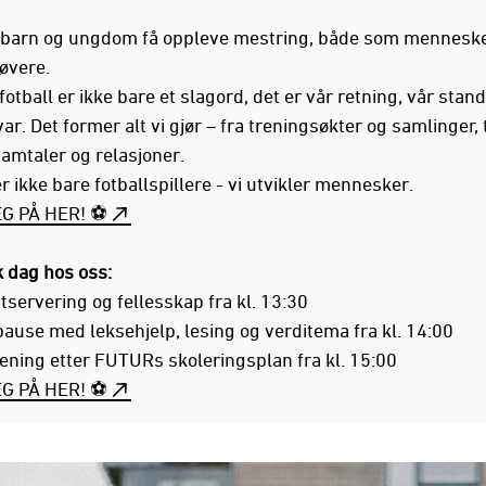
 barn og ungdom få oppleve mestring, både som mennesk
øvere.
otball er ikke bare et slagord, det er vår retning, vår stan
ar. Det former alt vi gjør – fra treningsøkter og samlinger, t
samtaler og relasjoner.
er ikke bare fotballspillere - vi utvikler mennesker.
G PÅ HER! ⚽️
k dag hos oss:
servering og fellesskap fra kl. 13:30
use med leksehjelp, lesing og verditema fra kl. 14:00
rening etter FUTURs skoleringsplan fra kl. 15:00
G PÅ HER! ⚽️