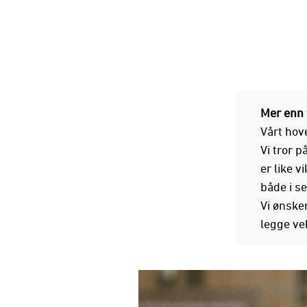
Mer enn 
Vårt hove
Vi tror p
er like v
både i se
Vi ønsker
legge vek