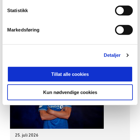
27. juli 2026
Statistikk
Tungt tap på overtid mot Sogndal
Gårsdagens bortekamp mot Sogndal ble av det
Markedsføring
svært dramatiske slaget. Til tross for en sterk
snuoperasjon i andre omgang, endte turen til
Vestlandet dessverre med et 3-2 tap etter en sen
Detaljer
og bitter scoring imot.
Tillat alle cookies
Kun nødvendige cookies
25. juli 2026