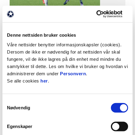
27. juli 2026
Famara Camara er klar for MLS og Nashville SC
Denne nettsiden bruker cookies
Ranheim Fotball og Nashville SC har kommet til
Våre nettsider benytter informasjonskapsler (cookies).
enighet om en overgang for Famara Camara. Nå
Dersom de ikke er nødvendig for at nettsiden vår skal
tar han turen over Atlanteren for å prøve seg i den
fungere, vil de ikke lagres på din enhet med mindre du
amerikanske toppligaen.
samtykker til dette. Les om hvilke vi bruker og hvordan vi
administrerer dem under
Personvern
.
Se alle cookies
her
.
Samtykkevalg
Nødvendig
Egenskaper