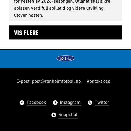
for resten av 2026-sesongen. Utlånet skal sikre
spissen verdifull spilletid og videre utvikling
utover høsten.
VIS FLERE
E-post
:
post@ranheimfotball.no
Kontakt oss
Facebook
Instagram
Twitter
Snapchat