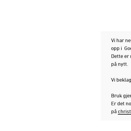
Vi har ne
opp i Goo
Dette er
på nytt.
Vi beklag
Bruk gjer
Er det n
på
chris