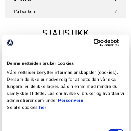
På benken
2
STATISTIKK
Sesong
Lag
K
M
A
G
R
2025 / 2026
Ranheim
1
0
0
0
2026
Ranheim
4
1
0
0
0
Denne nettsiden bruker cookies
2026
Ranheim
16
4
4
1
0
Våre nettsider benytter informasjonskapsler (cookies).
2025
Ranheim
3
1
0
0
Dersom de ikke er nødvendig for at nettsiden vår skal
fungere, vil de ikke lagres på din enhet med mindre du
2025
Ranheim
29
0
2
3
0
samtykker til dette. Les om hvilke vi bruker og hvordan vi
2025
Ranheim
1
0
0
0
0
administrerer dem under
Personvern
.
2025
Ranheim 2
1
0
0
0
Se alle cookies
her
.
2024
Ranheim
1
0
0
0
2024
Ranheim
17
0
3
1
0
Samtykkevalg