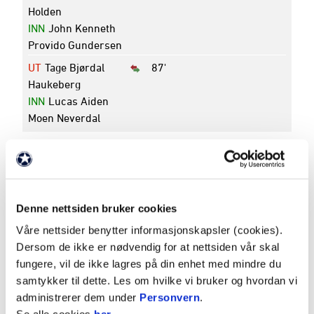
Holden
INN
John Kenneth
Provido Gundersen
UT
Tage Bjørdal
87'
Haukeberg
INN
Lucas Aiden
Moen Neverdal
Turnering
OBOS-ligaen - 2026
Rundenummer
3
Dato
17. april 2026
Denne nettsiden bruker cookies
Avspark
19:00
Pauseresultat
2 - 0
Våre nettsider benytter informasjonskapsler (cookies).
Dersom de ikke er nødvendig for at nettsiden vår skal
Sluttresultat
5 - 1
fungere, vil de ikke lagres på din enhet med mindre du
Arena
EXTRA Arena
samtykker til dette. Les om hvilke vi bruker og hvordan vi
administrerer dem under
Personvern
.
K
P