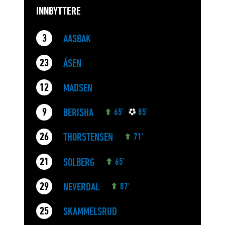
INNBYTTERE
AASBAK
3
ÅSEN
23
MADSEN
12
BERISHA
9
65'
85'
THORSTENSEN
26
71'
SOLBERG
21
65'
NEVERDAL
29
87'
SKAMMELSRUD
25