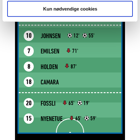
Kun nødvendige cookies
PALLAS
5
JOHNSEN
10
12'
55'
EMILSEN
7
71'
HOLDEN
8
87'
CAMARA
18
FOSSLI
20
65'
19'
NYENETUE
15
65'
59'