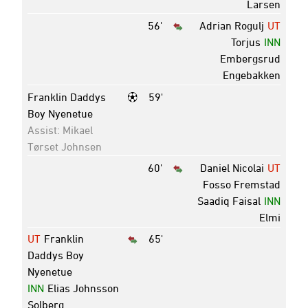
Larsen
56'
Adrian Rogulj
UT
Torjus
INN
Embergsrud
Engebakken
Franklin Daddys
59'
Boy Nyenetue
Assist: Mikael
Tørset Johnsen
60'
Daniel Nicolai
UT
Fosso Fremstad
Saadiq Faisal
INN
Elmi
UT
Franklin
65'
Daddys Boy
Nyenetue
INN
Elias Johnsson
Solberg