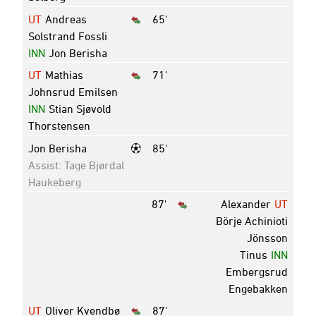
UT
Andreas
65'
Solstrand Fossli
INN
Jon Berisha
UT
Mathias
71'
Johnsrud Emilsen
INN
Stian Sjøvold
Thorstensen
Jon Berisha
85'
Assist: Tage Bjørdal
Haukeberg
87'
Alexander
UT
Börje Achinioti
Jönsson
Tinus
INN
Embergsrud
Engebakken
UT
Oliver Kvendbø
87'