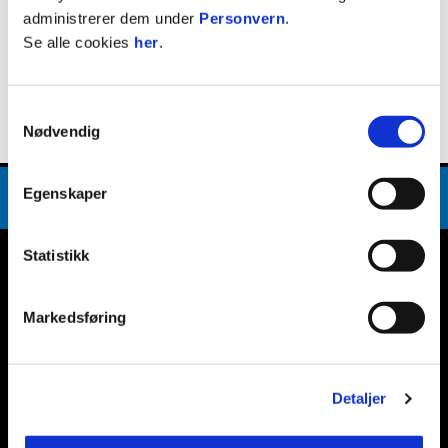
Elias Aleksander Nyheim
administrerer dem under
Personvern
.
FORSVARSSPILLER
Se alle cookies
her
.
Født
1. januar 2010
Samtykkevalg
Nødvendig
Egenskaper
Statistikk
E-post
:
post@ranheimfotball.no
Kontakt oss
Markedsføring
Facebook
Instagram
Twitter
Snapchat
Detaljer