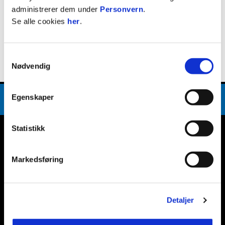
Kristoffer Augensen
administrerer dem under
Personvern
.
KEEPER
Se alle cookies
her
.
Født
8. mai 2009
Samtykkevalg
Nødvendig
Egenskaper
Statistikk
E-post
:
post@ranheimfotball.no
Kontakt oss
Markedsføring
Facebook
Instagram
Twitter
Snapchat
Detaljer