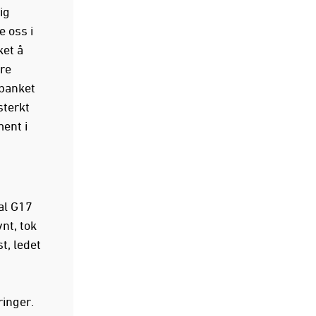
ig
 oss i
ket å
re
 banket
sterkt
ent i
al G17
nt, tok
t, ledet
ringer.