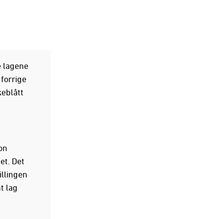
e lagene
 forrige
keblått
on
et. Det
illingen
t lag