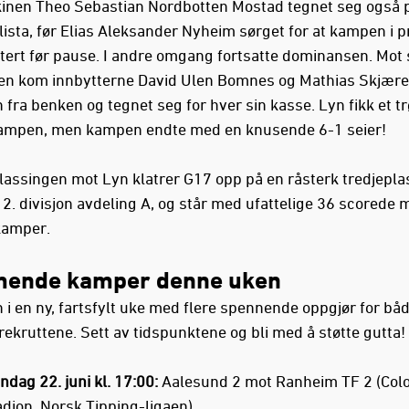
nen Theo Sebastian Nordbotten Mostad tegnet seg også 
lista, før Elias Aleksander Nyheim sørget for at kampen i p
tert før pause. I andre omgang fortsatte dominansen. Mot 
n kom innbytterne David Ulen Bomnes og Mathias Skjære
n fra benken og tegnet seg for hver sin kasse. Lyn fikk et t
tampen, men kampen endte med en knusende 6-1 seier!
klassingen mot Lyn klatrer G17 opp på en råsterk tredjeplas
 2. divisjon avdeling A, og står med ufattelige 36 scorede 
kamper.
ende kamper denne uken
n i en ny, fartsfylt uke med flere spennende oppgjør for bå
rekruttene. Sett av tidspunktene og bli med å støtte gutta!
dag 22. juni kl. 17:00:
Aalesund 2 mot Ranheim TF 2 (Colo
dion, Norsk Tipping-ligaen)