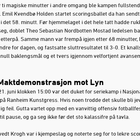
av ti magiske minutter i andre omgang ble kampen fullstend
. Emil Kvendbø Holden startet scoringsballet da han sendte
i det 58. minutt. Før hjemmelaget i det hele tatt hadde ruk
g, doblet Theo Sebastian Nordbotten Mostad ledelsen ba
 etterpå. Samme mann var frempå igjen etter 68 minutter,
andre for dagen, og fastsatte sluttresultatet til 3-0. Et knall
, null baklengsmål og et tvers igjennom velfortjent avansem
Maktdemonstrasjon mot Lyn
1. juni klokken 15:00 var det duket for seriekamp i Nasjon
på Ranheim Kunstgress. Hvis noen trodde det skulle bli jev
g feil. Gutta vartet opp med en vanvittig offensiv fotballfes
til pause, og ga seg ikke før det sto kalassifre på tavla.
vedt Krogh var i kjempeslag og noterte seg for to lekre sco