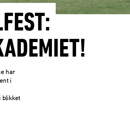
LFEST:
KADEMIET!
ne har
ent i
 blikket