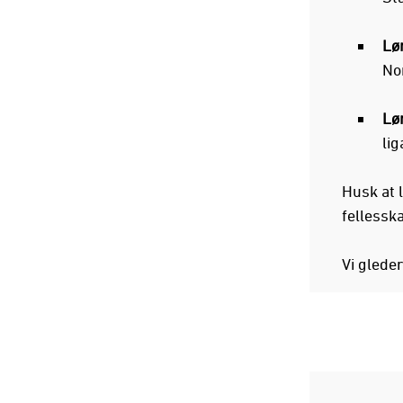
Lør
No
Lør
lig
Husk at 
fellessk
Vi gleder