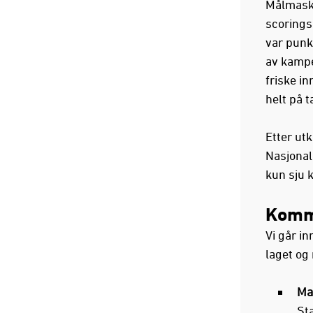
Målmaski
scorings
var punk
av kampe
friske in
helt på 
Etter ut
Nasjonal
kun sju 
Komm
Vi går in
laget og 
Man
Sta