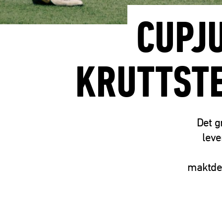
CUPJU
KRUTTSTE
Det g
leve
maktdem