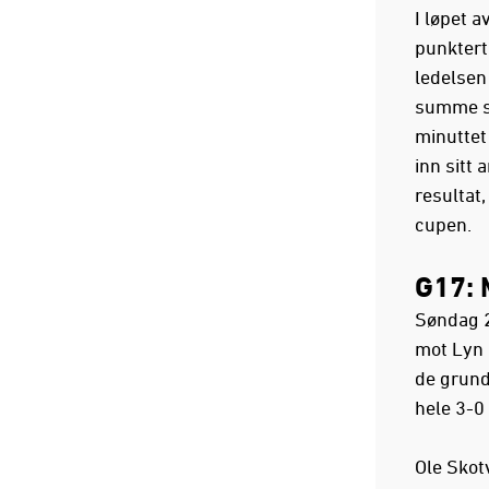
I løpet 
punktert
ledelsen 
summe se
minuttet
inn sitt 
resultat
cupen.
G17: 
Søndag 2
mot Lyn 
de grundi
hele 3-0 
Ole Skot