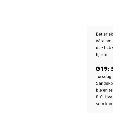
Det er e
våre om d
uke fikk
hjerte.
G19: 
Torsdag 
Sandskog
ble en te
0-0. Hva 
som kom 