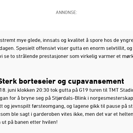
ANNONSE:
kstremt mye glede, innsats og kvalitet å spore hos de yngr
agen. Spesielt offensivt viser gutta en enorm selvtillit, og
 vi se to strålende prestasjoner som virkelig varmer et mør
Sterk borteseier og cupavansement
18. juni klokken 20:30 tok gutta på G19 turen til TMT Stadi
an for å bryne seg på Stjørdals-Blink i norgesmesterskap
tt og jevnspilt førsteomgang, og lagene gikk til pause på st
som ble sagt i garderoben vites ikke, men det var et helten
ut på banen etter hvilen!