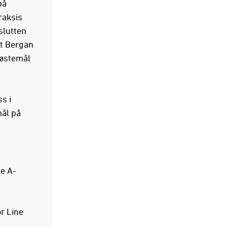
på
raksis
slutten
t Bergan
røstemål
s i
mål på
de A-
r Line