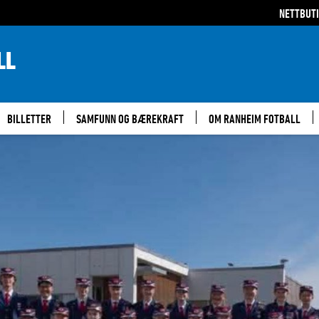
NETTBUT
LL
BILLETTER
SAMFUNN OG BÆREKRAFT
OM RANHEIM FOTBALL