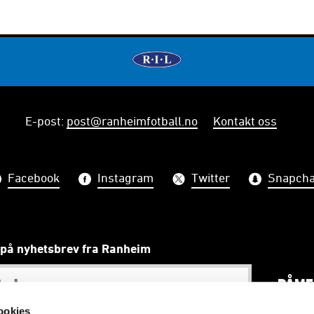
E-post
:
post@ranheimfotball.no
Kontakt oss
Facebook
Instagram
Twitter
Snapcha
på nyhetsbrev fra Ranheim
PÅME
ookies