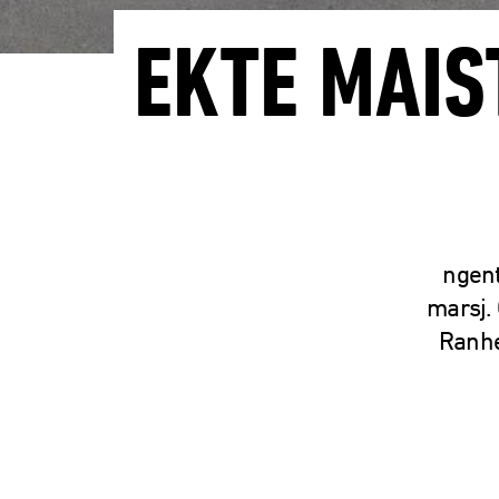
EKTE MAIS
ngent
marsj. 
Ranhe