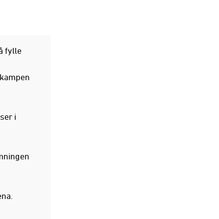
 fylle
r kampen
ser i
emningen
ena.