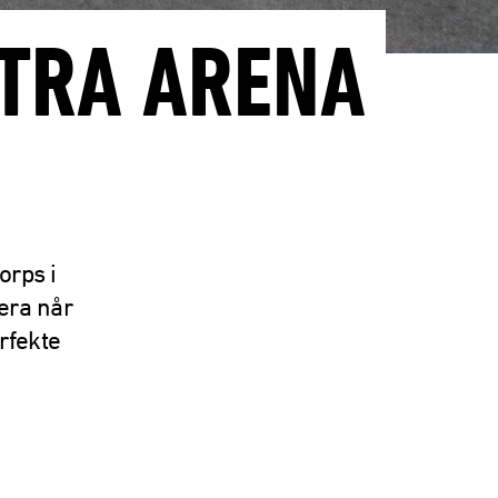
XTRA ARENA
orps i
jæra når
rfekte