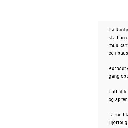
På Ranhei
stadion 
musikant
og i pau
Korpset 
gang opp
Fotballka
og sprer
Ta med f
Hjerteli