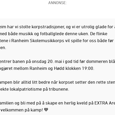
ANNONSE:
m har vi stolte korpstradisjoner, og vi er utrolig glade for å
med både musikk og fotballglede denne uken. De flinke
ene i Ranheim Skolemusikkorps vil spille for oss både fø
sen.
entrer banen på onsdag 20. mai i god tid før dommeren blå
gjøret mellom Ranheim og Hødd klokken 19:00.
mpen blir alltid litt bedre når korpset setter den rette st
 ekte lokalpatriotisme på tribunene.
amilien og bli med på å skape en herlig kveld på EXTRA Ar
g velkommen på kamp! 💙