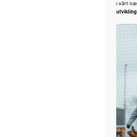
i vårt næ
utvikling