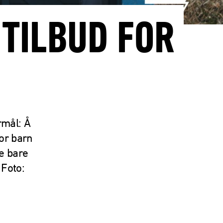
 TILBUD FOR
rmål: Å
or barn
e bare
 Foto: