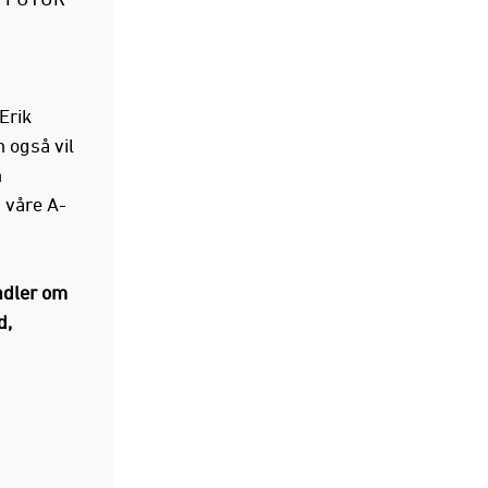
Erik
 også vil
m
 våre A-
ndler om
d,