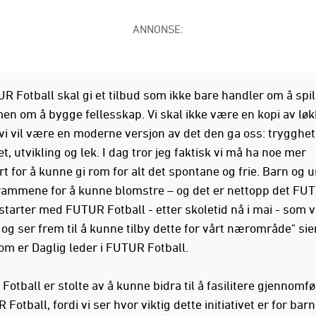
ANNONSE:
UR Fotball skal gi et tilbud som ikke bare handler om å spil
men om å bygge fellesskap. Vi skal ikke være en kopi av løk
 vi vil være en moderne versjon av det den ga oss: trygghet
et, utvikling og lek. I dag tror jeg faktisk vi må ha noe mer
t for å kunne gi rom for alt det spontane og frie. Barn og 
rammene for å kunne blomstre – og det er nettopp det FU
starter med FUTUR Fotball - etter skoletid nå i mai - som v
, og ser frem til å kunne tilby dette for vårt nærområde" sie
om er Daglig leder i FUTUR Fotball.
otball er stolte av å kunne bidra til å fasilitere gjennomf
Fotball, fordi vi ser hvor viktig dette initiativet er for bar