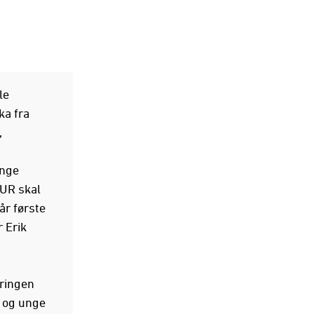
le
ka fra
,
unge
TUR skal
år første
r Erik
øringen
n og unge