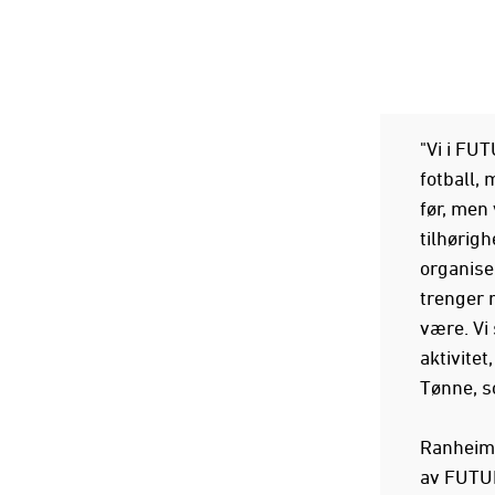
"Vi i FUT
fotball, 
før, men
tilhørigh
organiser
trenger 
være. Vi 
aktivitet
Tønne, s
Ranheim F
av FUTUR 