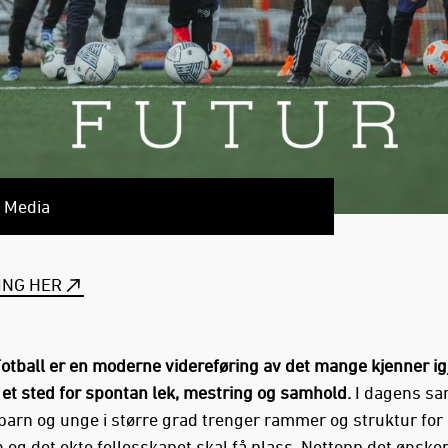
s Media
ING HER
tball er en moderne videreføring av det mange kjenner igj
– et sted for spontan lek, mestring og samhold.
I dagens s
 barn og unge i større grad trenger rammer og struktur for
en og det ekte fellesskapet skal få plass. Nettopp det ønsk