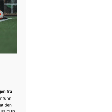
en fra
amfunn
 at den
er FUTUR