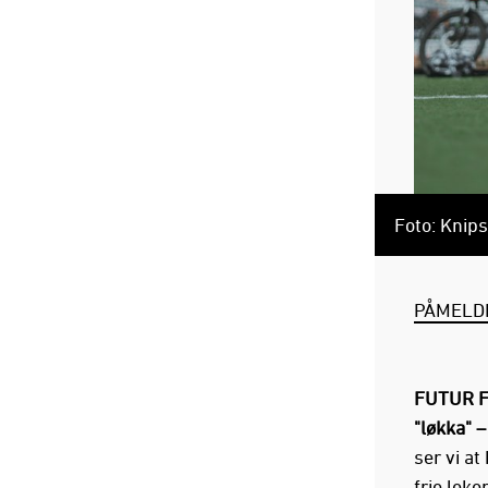
Foto: Knip
PÅMELD
FUTUR Fo
"løkka" 
ser vi at
frie lek