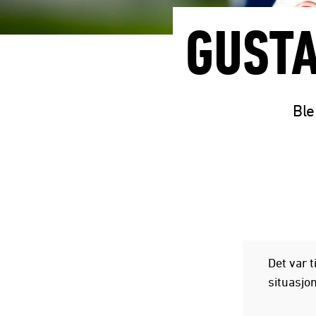
GUSTA
Ble
Det var 
situasjo