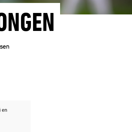
SONGEN
rsen
i en