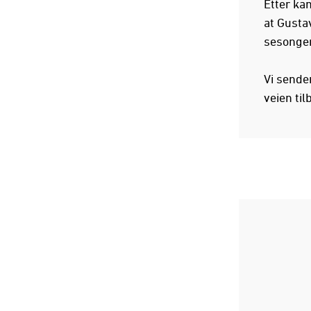
Etter ka
at Gusta
sesonge
Vi sender
veien til