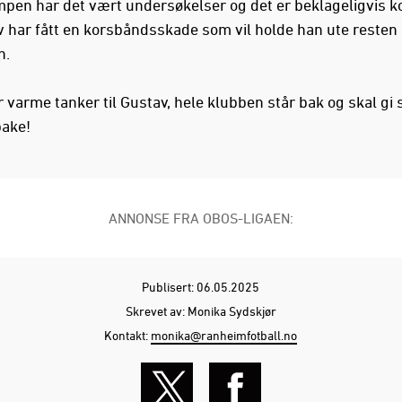
mpen har det vært undersøkelser og det er beklageligvis k
v har fått en korsbåndsskade som vil holde han ute resten
n.
 varme tanker til Gustav, hele klubben står bak og skal gi 
bake!
ANNONSE FRA OBOS-LIGAEN:
Publisert: 06.05.2025
Skrevet av: Monika Sydskjør
Kontakt:
monika@ranheimfotball.no