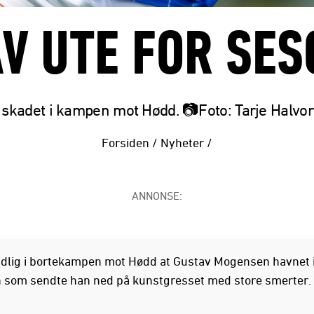
V UTE FOR SE
 skadet i kampen mot Hødd. 📷Foto: Tarje Halvo
Forsiden
/
Nyheter
/
ANNONSE:
tidlig i bortekampen mot Hødd at Gustav Mogensen havnet 
n som sendte han ned på kunstgresset med store smerter.