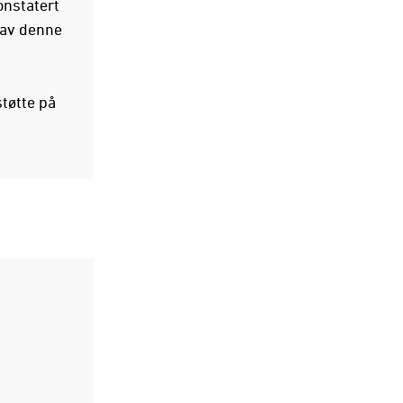
onstatert
 av denne
støtte på