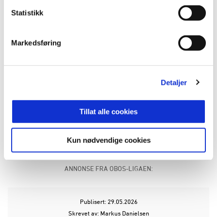
Ranheim svarte på sterkt vis. Fem minutter
Statistikk
senere fikk hjemmelaget corner. Leander slo
ballen inn i feltet, der Mathias kriget seg løs og
Markedsføring
satte inn 3–2.
De siste minuttene ble dramatiske, med et
Vålerenga-lag som jaktet utligning. Ranheim stod
Detaljer
imidlertid godt imot presset og forsvarte ledelsen
helt inn. Dermed endte det med 3–2-seier på
Tillat alle cookies
EXTRA Arena, og Ranheim er videre i NM etter en
sterk prestasjon av guttene og trenerteamet i
akademiet.
Kun nødvendige cookies
ANNONSE FRA OBOS-LIGAEN:
Publisert: 29.05.2026
Skrevet av: Markus Danielsen