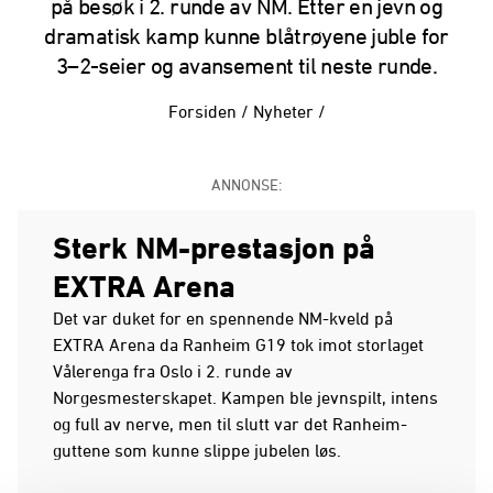
på besøk i 2. runde av NM. Etter en jevn og
dramatisk kamp kunne blåtrøyene juble for
3–2-seier og avansement til neste runde.
Forsiden
/
Nyheter
/
ANNONSE:
Sterk NM-prestasjon på
EXTRA Arena
Det var duket for en spennende NM-kveld på
EXTRA Arena da Ranheim G19 tok imot storlaget
Vålerenga fra Oslo i 2. runde av
Norgesmesterskapet. Kampen ble jevnspilt, intens
og full av nerve, men til slutt var det Ranheim-
guttene som kunne slippe jubelen løs.