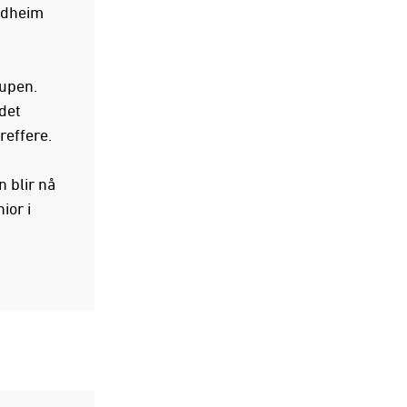
ndheim
Cupen.
det
effere.
 blir nå
nior i