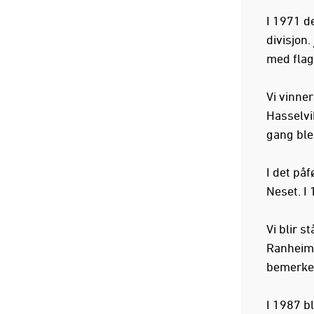
I 1971 d
divisjon.
med flag
Vi vinner
Hasselvik
gang ble 
I det påf
Neset. I 
Vi blir s
Ranheims
bemerket
I 1987 bl