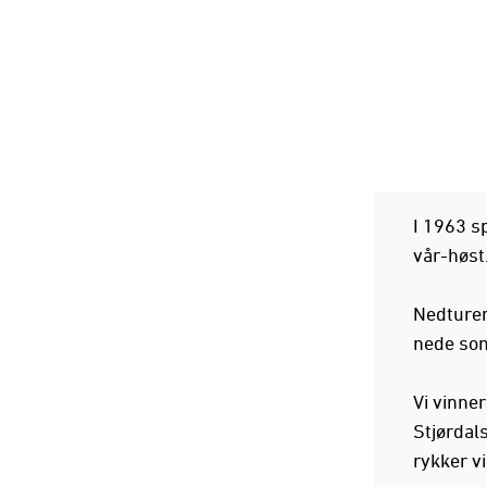
I 1963 sp
vår-høst
Nedturen 
nede som
Vi vinner
Stjørdals
rykker vi