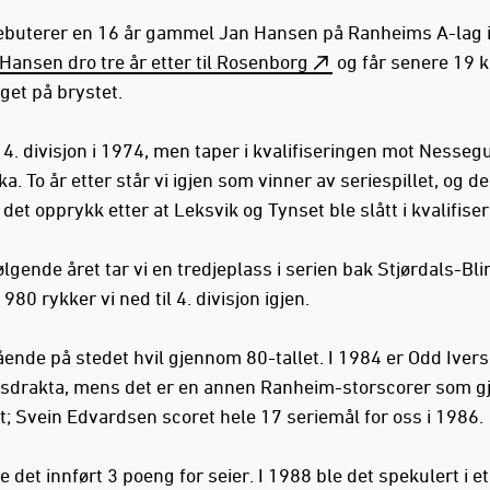
ebuterer en 16 år gammel Jan Hansen på Ranheims A-lag i
Hansen dro tre år etter til Rosenborg
og får senere 19 
get på brystet.
 4. divisjon i 1974, men taper i kvalifiseringen mot Nesseg
a. To år etter står vi igjen som vinner av seriespillet, og d
det opprykk etter at Leksvik og Tynset ble slått i kvalifise
ølgende året tar vi en tredjeplass i serien bak Stjørdals-Bli
1980 rykker vi ned til 4. divisjon igjen.
tående på stedet hvil gjennom 80-tallet. I 1984 er Odd Ivers
drakta, mens det er en annen Ranheim-storscorer som gj
; Svein Edvardsen scoret hele 17 seriemål for oss i 1986.
e det innført 3 poeng for seier. I 1988 ble det spekulert i et