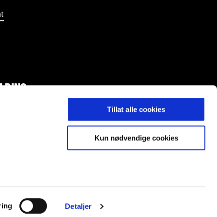
t
LDING
Tillat alle cookies
Kun nødvendige cookies
ost@ranheimfotball.no
ring
Detaljer