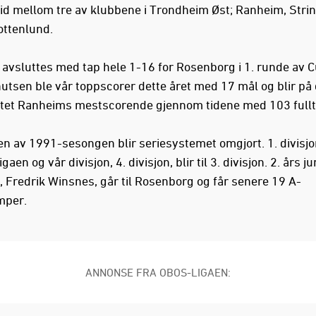
d mellom tre av klubbene i Trondheim Øst; Ranheim, Stri
ottenlund.
t avsluttes med tap hele 1-16 for Rosenborg i 1. runde av 
utsen ble vår toppscorer dette året med 17 mål og blir på 
tet Ranheims mestscorende gjennom tidene med 103 fulltr
n av 1991-sesongen blir seriesystemet omgjort. 1. divisjon
igaen og vår divisjon, 4. divisjon, blir til 3. divisjon. 2. års ju
 Fredrik Winsnes, går til Rosenborg og får senere 19 A-
mper.
ANNONSE FRA OBOS-LIGAEN: