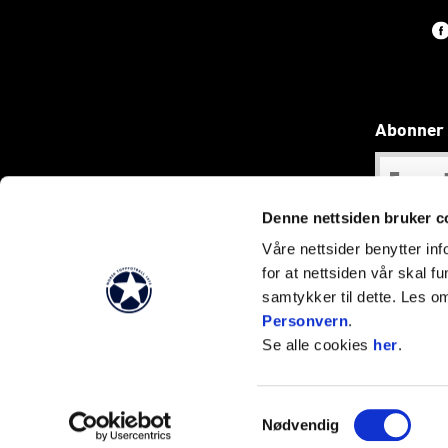
Abonner 
Denne nettsiden bruker c
Våre nettsider benytter i
for at nettsiden vår skal f
samtykker til dette. Les o
Våre foto er tatt av R
Personvern
.
Se alle cookies
her
.
Samtykkevalg
Nødvendig