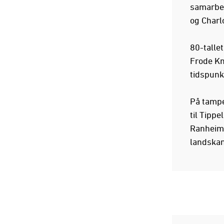
samarbei
og Charl
80-talle
Frode Kn
tidspunk
På tampe
til Tippel
Ranheim,
landska