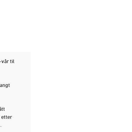
vår til
langt
ått
 etter
.