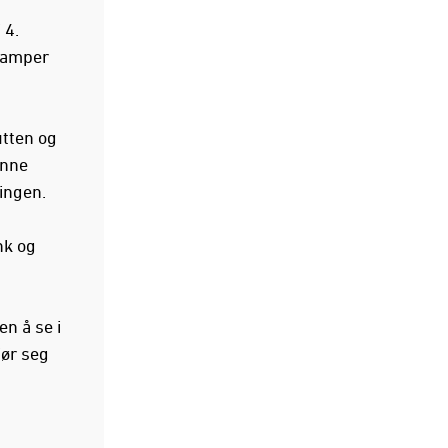
 4.
kamper
utten og
enne
ringen.
nk og
en å se i
ør seg