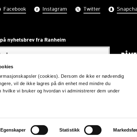
Facebook
Instagram
Twitter
Snapcha
på nyhetsbrev fra Ranheim
PÅME
ookies
nformasjonskapsler (cookies). Dersom de ikke er nødvendig
ungere, vil de ikke lagres på din enhet med mindre du
Lidenskap, utvikling og fellesskap - Vi realiserer drømmer
m hvilke vi bruker og hvordan vi administrerer dem under
anheim Fotball. Ved bruk av foto vennligst ta kontakt med
p
Vilkår og betingelser
Personvern
Egenskaper
Statistikk
Markedsfø