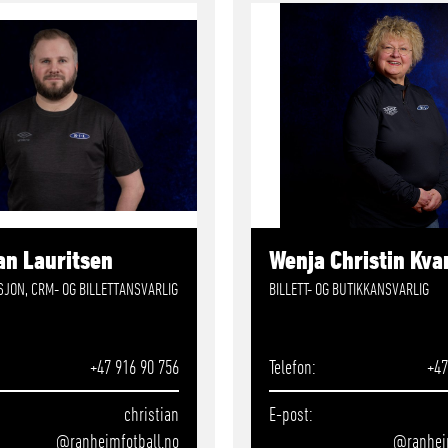
an Lauritsen
Wenja Christin Kv
JON, CRM- OG BILLETTANSVARLIG
BILLETT- OG BUTIKKANSVARLIG
+47 916 90 756
Telefon
+47
christian
E-post
@ranheimfotball.no
@ranhei