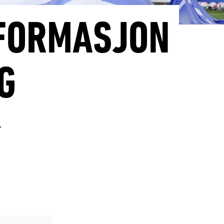
NFORMASJON
G
.