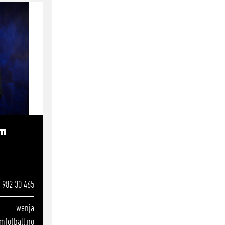
am
 982 30 465
wenja
mfotball.no