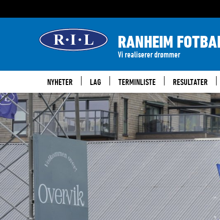
RANHEIM FOTBA
Vi realiserer drømmer
NYHETER
LAG
TERMINLISTE
RESULTATER