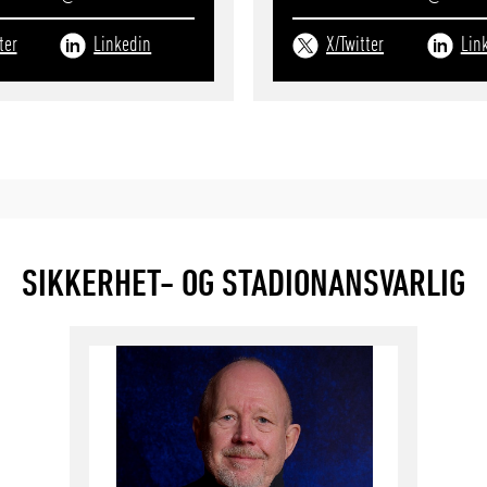
ter
Linkedin
X/Twitter
Lin
SIKKERHET- OG STADIONANSVARLIG