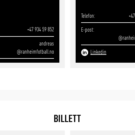
Telefon
+47
+47 ‭934 59 852‬
E-post
@ranhei
andreas
@ranheimfotball.no
Linkedin
BILLETT